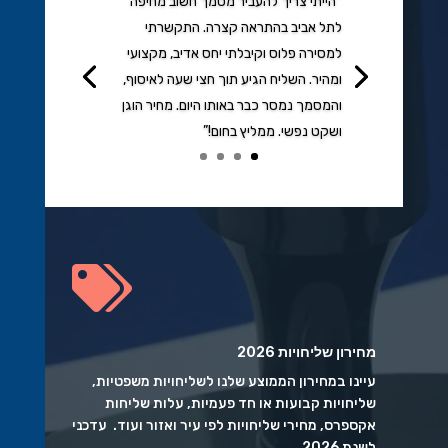
“הייתי צריך להעביר מסמך חשוב מחיפה
לתל אביב בהתראה קצרה. התקשרתי
למסירה פלוס וקיבלתי יחס אדיב, מקצועי
ומהיר. השליח הגיע תוך חצי שעה לאיסוף,
והמסמך נמסר כבר באותו היום. מחיר הוגן
ושקט נפשי. ממליץ בחום!”
הקשות

מחירון שליחויות 2026
עיינו במחירון הממוצע שלנו לשליחויות משפטיות,
שליחויות קבועות או חד פעמיות, עלות שליחות
אקספרס, מחירי שליחויות לפי עיר ואזור ועוד. עדכני
לשנת 2026.