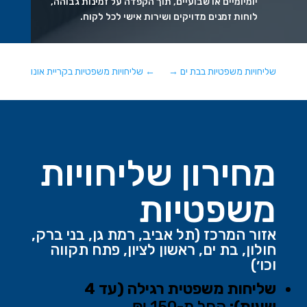
יומיומיים או שבועיים, תוך הקפדה על זמינות גבוהה,
לוחות זמנים מדויקים ושירות אישי לכל לקוח.
שליחויות משפטיות בבת ים
→
←
שליחויות משפטיות בקריית אונו
מחירון שליחויות
משפטיות
אזור המרכז (תל אביב, רמת גן, בני ברק,
חולון, בת ים, ראשון לציון, פתח תקווה
וכו׳)
שליחות משפטית רגילה (עד 4
שעות):
החל מ-150 ₪