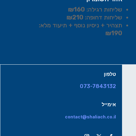
שליחות רגילה:
₪160
שליחות דחופה:
₪210
תצהיר + ניסיון נוסף + תיעוד מלא:
₪190
טלפון
073-7843132
אימייל
contact@shaliach.co.il